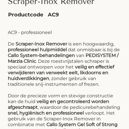
Scraper-Inox Remover
Productcode
AC9
AC9 - professioneel
De
Scraper-Inox Remover
is een hoogwaardig,
professioneel hulpmiddel
dat onmisbaar is bij de
Callo System-behandelingen
van
PEDISYSTEM /
Marzia Clinic
. Deze roestvrijstalen schraper is
speciaal ontworpen voor het
veilig en effectief
verwijderen van verweekt eelt, likdoorns en
huidverdikkingen
, zonder gebruik van
traditionele snij-instrumenten of frezen.
Door de precieze vorm en stevige constructie
kan de huid
veilig en gecontroleerd worden
afgeschraapt
, waardoor de pedicurebehandeling
snel, hygiënisch en professioneel
verloopt. Het
gebruik van de Scraper-Inox Remover in
combinatie met
Callo System Gel Soft of Strong