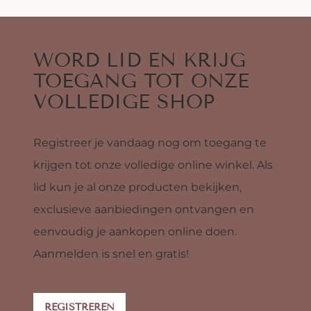
WORD LID EN KRIJG
TOEGANG TOT ONZE
VOLLEDIGE SHOP
Registreer je vandaag nog om toegang te
krijgen tot onze volledige online winkel. Als
lid kun je al onze producten bekijken,
exclusieve aanbiedingen ontvangen en
eenvoudig je aankopen online doen.
Aanmelden is snel en gratis!
REGISTREREN