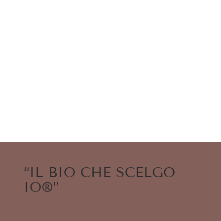
“IL BIO CHE SCELGO
IO®”