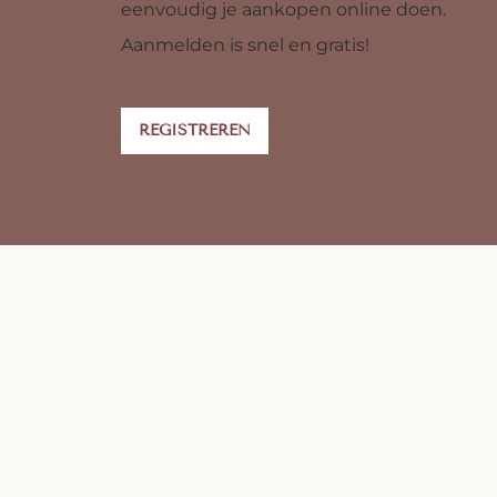
eenvoudig je aankopen online doen.
Aanmelden is snel en gratis!
REGISTREREN