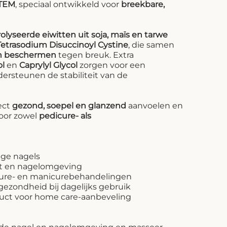
TEM
, speciaal ontwikkeld voor
breekbare,
lyseerde eiwitten uit soja, maïs en tarwe
Tetrasodium Disuccinoyl Cystine
, die samen
en beschermen
tegen breuk. Extra
ol
en
Caprylyl Glycol
zorgen voor een
dersteunen de stabiliteit van de
ect
gezond, soepel en glanzend
aanvoelen en
voor zowel
pedicure- als
ige nagels
at en nagelomgeving
icure- en manicurebehandelingen
ezondheid bij dagelijks gebruik
roduct voor home care-aanbeveling