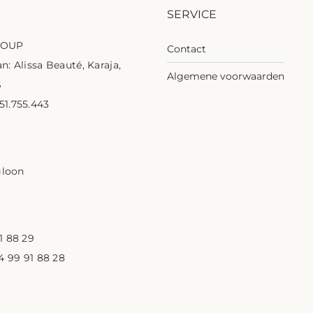
SERVICE
ROUP
Contact
n: Alissa Beauté, Karaja,
Algemene voorwaarden
S
1.755.443
1
gloon
1 88 29
 4 99 91 88 28