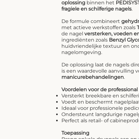
oplossing
binnen het
PEDISYS
fragiele en schilferige nagels
.
De formule combineert
gehydro
met actieve werkstoffen zoals
de nagel
versterken, voeden 
ingrediënten zoals
Benzyl Glyc
huidvriendelijke textuur en on
nagelomgeving.
De oplossing laat de nagels dir
is een waardevolle aanvulling 
manicurebehandelingen
.
Voordelen voor de professional
Versterkt breekbare en schilfer
Voedt en beschermt nagelpla
Ideaal voor professionele ped
Ondersteunt langdurige nagelg
Perfect als retail- of cabinep
Toepassing