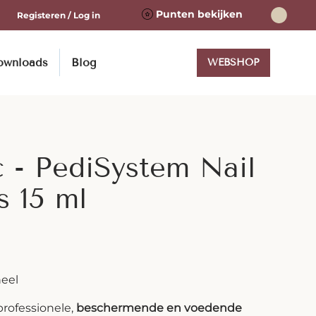
Punten bekijken
Registeren / Log in
ownloads
Blog
WEBSHOP
c - PediSystem Nail
 15 ml
neel
professionele,
beschermende en voedende