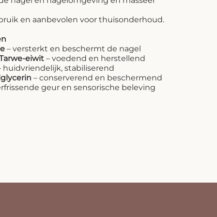
 de nagel en nagelomgeving en masseer
ebruik en aanbevolen voor thuisonderhoud.
en
ne
– versterkt en beschermt de nagel
 Tarwe-eiwit
– voedend en herstellend
 huidvriendelijk, stabiliserend
glycerin
– conserverend en beschermend
rfrissende geur en sensorische beleving