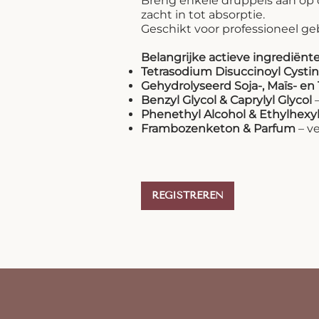
Breng enkele druppels aan op
zacht in tot absorptie.
Geschikt voor professioneel g
Belangrijke actieve ingrediënt
Tetrasodium Disuccinoyl Cysti
Gehydrolyseerd Soja-, Maïs- en
Benzyl Glycol & Caprylyl Glycol
–
Phenethyl Alcohol & Ethylhexyl
Frambozenketon & Parfum
– ve
REGISTREREN