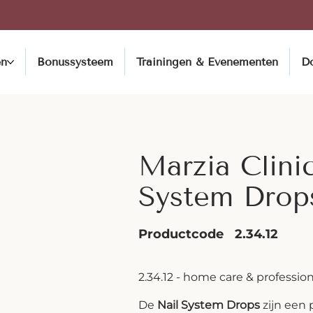
en
Bonussysteem
Trainingen & Evenementen
D
Marzia Clini
System Drops
Productcode
2.34.12
2.34.12 - home care & professio
De
Nail System Drops
zijn een 