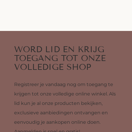
WORD LID EN KRIJG
TOEGANG TOT ONZE
VOLLEDIGE SHOP
Registreer je vandaag nog om toegang te
krijgen tot onze volledige online winkel. Als
lid kun je al onze producten bekijken,
exclusieve aanbiedingen ontvangen en
eenvoudig je aankopen online doen.
Aanmelden is snel en gratis!