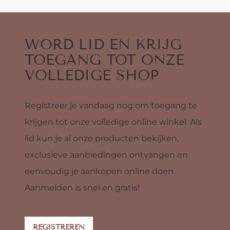
WORD LID EN KRIJG
TOEGANG TOT ONZE
VOLLEDIGE SHOP
Registreer je vandaag nog om toegang te
krijgen tot onze volledige online winkel. Als
lid kun je al onze producten bekijken,
exclusieve aanbiedingen ontvangen en
eenvoudig je aankopen online doen.
Aanmelden is snel en gratis!
REGISTREREN