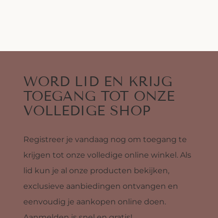
WORD LID EN KRIJG
TOEGANG TOT ONZE
VOLLEDIGE SHOP
Registreer je vandaag nog om toegang te
krijgen tot onze volledige online winkel. Als
lid kun je al onze producten bekijken,
exclusieve aanbiedingen ontvangen en
eenvoudig je aankopen online doen.
Aanmelden is snel en gratis!