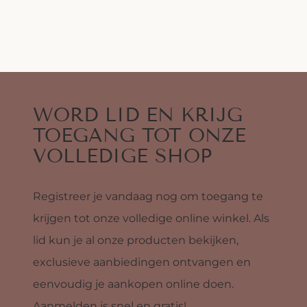
WORD LID EN KRIJG
TOEGANG TOT ONZE
VOLLEDIGE SHOP
Registreer je vandaag nog om toegang te
krijgen tot onze volledige online winkel. Als
lid kun je al onze producten bekijken,
exclusieve aanbiedingen ontvangen en
eenvoudig je aankopen online doen.
Aanmelden is snel en gratis!