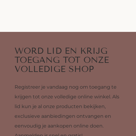
WORD LID EN KRIJG
TOEGANG TOT ONZE
VOLLEDIGE SHOP
Registreer je vandaag nog om toegang te
krijgen tot onze volledige online winkel. Als
lid kun je al onze producten bekijken,
exclusieve aanbiedingen ontvangen en
eenvoudig je aankopen online doen.
Aanmelden is snel en gratis!