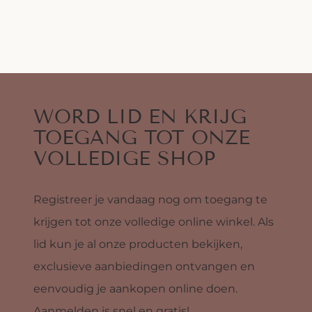
WORD LID EN KRIJG
TOEGANG TOT ONZE
VOLLEDIGE SHOP
Registreer je vandaag nog om toegang te
krijgen tot onze volledige online winkel. Als
lid kun je al onze producten bekijken,
exclusieve aanbiedingen ontvangen en
eenvoudig je aankopen online doen.
Aanmelden is snel en gratis!