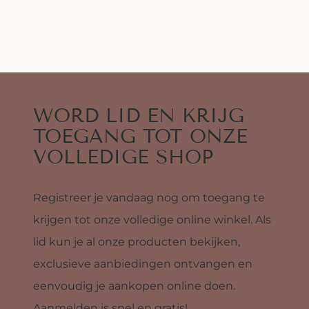
WORD LID EN KRIJG
TOEGANG TOT ONZE
VOLLEDIGE SHOP
Registreer je vandaag nog om toegang te
krijgen tot onze volledige online winkel. Als
lid kun je al onze producten bekijken,
exclusieve aanbiedingen ontvangen en
eenvoudig je aankopen online doen.
Aanmelden is snel en gratis!