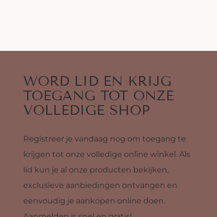
WORD LID EN KRIJG
TOEGANG TOT ONZE
VOLLEDIGE SHOP
Registreer je vandaag nog om toegang te
krijgen tot onze volledige online winkel. Als
lid kun je al onze producten bekijken,
exclusieve aanbiedingen ontvangen en
eenvoudig je aankopen online doen.
Aanmelden is snel en gratis!