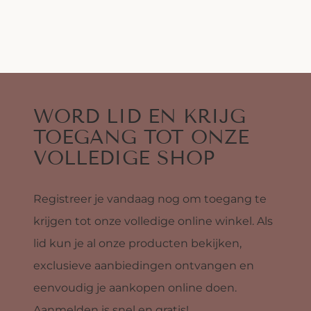
WORD LID EN KRIJG
TOEGANG TOT ONZE
VOLLEDIGE SHOP
Registreer je vandaag nog om toegang te
krijgen tot onze volledige online winkel. Als
lid kun je al onze producten bekijken,
exclusieve aanbiedingen ontvangen en
eenvoudig je aankopen online doen.
Aanmelden is snel en gratis!