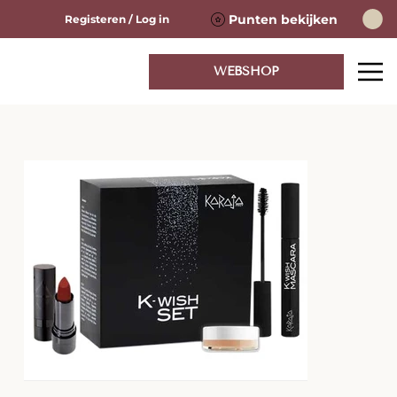
Punten bekijken
Registeren / Log in
WEBSHOP