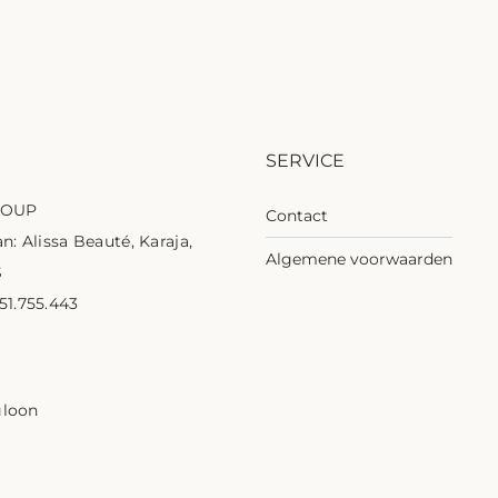
SERVICE
ROUP
Contact
n: Alissa Beauté, Karaja,
Algemene voorwaarden
S
1.755.443
1
gloon