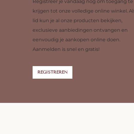
Registreer je vandaag nog om toegang te
krijgen tot onze volledige online winkel. Al
lid kun je al onze producten bekijken,
exclusieve aanbiedingen ontvangen en
eenvoudig je aankopen online doen.
Aanmelden is snel en gratis!
REGISTREREN