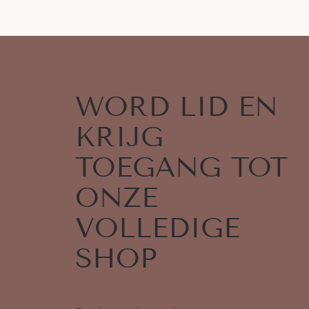
WORD LID EN
KRIJG
TOEGANG TOT
ONZE
VOLLEDIGE
SHOP