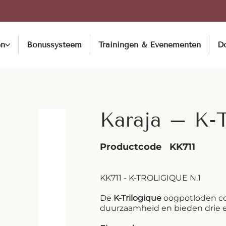
en
Bonussysteem
Trainingen & Evenementen
D
Karaja – K-Tr
Productcode
KK711
KK711 - K-TROLIGIQUE N.1
De
K-Trilogique
oogpotloden co
duurzaamheid en bieden drie e