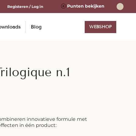
Punten bekijken
Registeren / Log in
ownloads
Blog
WEBSHOP
ilogique n.1
mbineren innovatieve formule met
ffecten in één product: