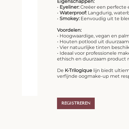
Eigenschappen:
•
Eyeliner:
Creëer een perfecte 
•
Waterproof:
Langdurig, waterb
•
Smokey:
Eenvoudig uit te ble
Voordelen:
• Hoogwaardige, vegan en palmo
• Houten potlood uit duurzaam
• Vier natuurlijke tinten beschi
• Ideaal voor professionele mak
ethisch en duurzaam product m
De
K-Trilogique
lijn biedt ultie
verfijnde oogmake-up met resp
REGISTREREN