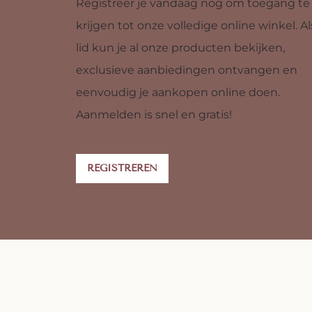
Registreer je vandaag nog om toegang te
krijgen tot onze volledige online winkel. Al
lid kun je al onze producten bekijken,
exclusieve aanbiedingen ontvangen en
eenvoudig je aankopen online doen.
Aanmelden is snel en gratis!
REGISTREREN