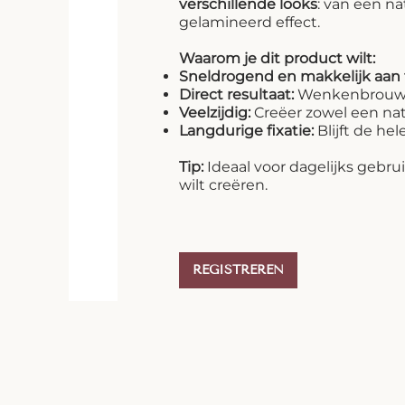
verschillende looks
: van een na
gelamineerd effect.
Waarom je dit product wilt:
Sneldrogend en makkelijk aan
Direct resultaat:
Wenkenbrouwen
Veelzijdig:
Creëer zowel een natu
Langdurige fixatie:
Blijft de hel
Tip:
Ideaal voor dagelijks gebru
wilt creëren.
REGISTREREN