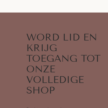
WORD LID EN
KRIJG
TOEGANG TOT
ONZE
VOLLEDIGE
SHOP