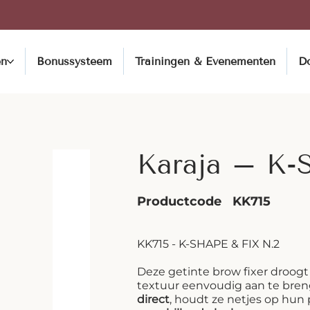
en
Bonussysteem
Trainingen & Evenementen
D
Karaja – K-S
Productcode
KK715
KK715 - K-SHAPE & FIX N.2
Deze getinte brow fixer droogt 
textuur eenvoudig aan te bre
direct
, houdt ze netjes op hun