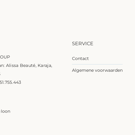
SERVICE
ROUP
Contact
n: Alissa Beauté, Karaja,
Algemene voorwaarden
S
1.755.443
1
gloon