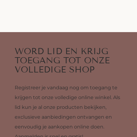
WORD LID EN KRIJG
TOEGANG TOT ONZE
VOLLEDIGE SHOP
Registreer je vandaag nog om toegang te
krijgen tot onze volledige online winkel. Als
lid kun je al onze producten bekijken,
exclusieve aanbiedingen ontvangen en
eenvoudig je aankopen online doen.
Aanmelden is snel en gratis!