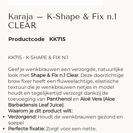
Karaja – K-Shape & Fix n.1
CLEAR
Productcode
KK715
KK715 - K-SHAPE & FIX N.1
Geef je wenkbrauwen een verzorgde, natuurlijke
look met
Shape & Fix n.1 Clear
. Deze doorzichtige
brow fixer heeft een fluweelachtige, elastische
textuur die je wenkbrauwen netjes in model
houdt en tegelijkertijd verzorgt dankzij de
toevoeging van
Panthenol
en
Aloë Vera (Aloe
Barbadensis Leaf Juice)
.
Waarom je dit product wilt:
Verzorgend:
Houdt de wenkbrauwen gezond en
soepel
Perfecte fixatie:
Zorgt voor een nette,