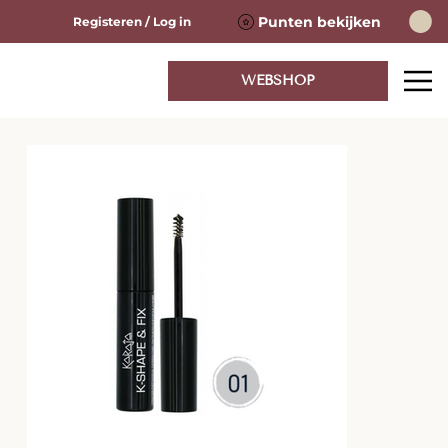
Punten bekijken
Registeren / Log in
WEBSHOP