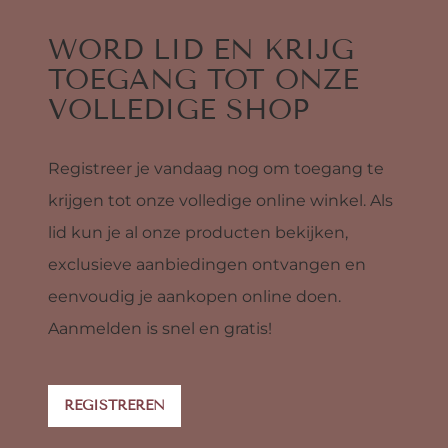
WORD LID EN KRIJG
TOEGANG TOT ONZE
VOLLEDIGE SHOP
Registreer je vandaag nog om toegang te
krijgen tot onze volledige online winkel. Als
lid kun je al onze producten bekijken,
exclusieve aanbiedingen ontvangen en
eenvoudig je aankopen online doen.
Aanmelden is snel en gratis!
REGISTREREN