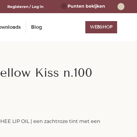
Punten bekijken
Registeren / Log in
ownloads
Blog
WEBSHOP
ellow Kiss n.100
CHEE LIP OIL | een zachtroze tint met een