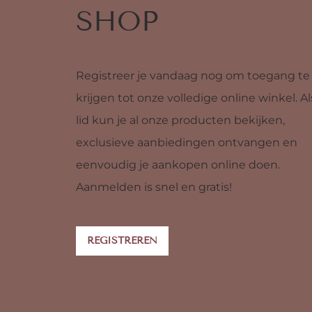
SHOP
Registreer je vandaag nog om toegang te
krijgen tot onze volledige online winkel. Al
lid kun je al onze producten bekijken,
exclusieve aanbiedingen ontvangen en
eenvoudig je aankopen online doen.
Aanmelden is snel en gratis!
REGISTREREN