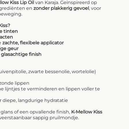
low Kiss Lip Oil
van Karaja. Geïnspireerd op
ngrediënten en
zonder plakkerig gevoel
, voor
beweging.
Kiss?
ge tinten
racten
e
zachte, flexibele applicator
ige geur
n
glasachtige finish
ruivenpitolie, zwarte bessenolie, wortelolie)
ezonde lippen
 lijntjes te verminderen en lippen voller te
 diepe, langdurige hydratatie
 glans of een opvallende finish,
K-Mellow Kiss
weerstaanbaar sappig pruilmondje.