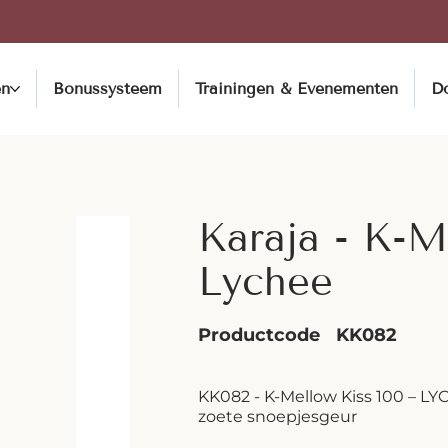
en
Bonussysteem
Trainingen & Evenementen
D
Karaja - K-M
Lychee
Productcode
KK082
KK082 - K-Mellow Kiss 100 – LY
zoete snoepjesgeur