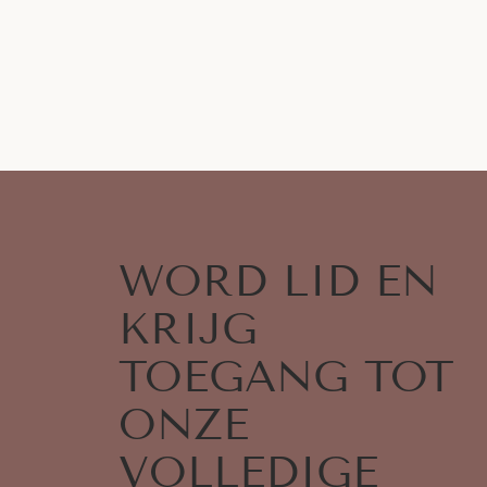
WORD LID EN
KRIJG
TOEGANG TOT
ONZE
VOLLEDIGE