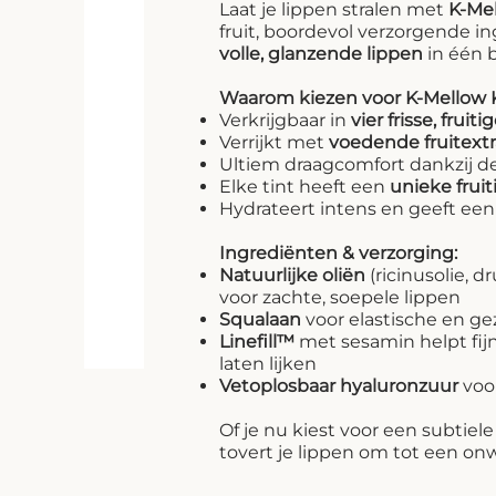
Laat je lippen stralen met
K-Mel
fruit, boordevol verzorgende i
volle, glanzende lippen
in één 
Waarom kiezen voor K-Mellow 
Verkrijgbaar in
vier frisse, fruiti
Verrijkt met
voedende fruitext
Ultiem draagcomfort dankzij d
Elke tint heeft een
unieke fruit
Hydrateert intens en geeft ee
Ingrediënten & verzorging:
Natuurlijke oliën
(ricinusolie, d
voor zachte, soepele lippen
Squalaan
voor elastische en g
Linefill™
met sesamin helpt fijne
laten lijken
Vetoplosbaar hyaluronzuur
voor
Of je nu kiest voor een subtiele
tovert je lippen om tot een on