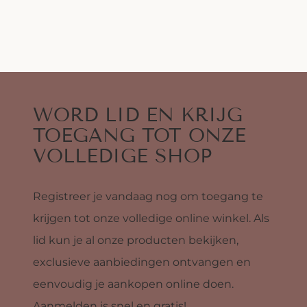
WORD LID EN KRIJG
TOEGANG TOT ONZE
VOLLEDIGE SHOP
Registreer je vandaag nog om toegang te
krijgen tot onze volledige online winkel. Als
lid kun je al onze producten bekijken,
exclusieve aanbiedingen ontvangen en
eenvoudig je aankopen online doen.
Aanmelden is snel en gratis!