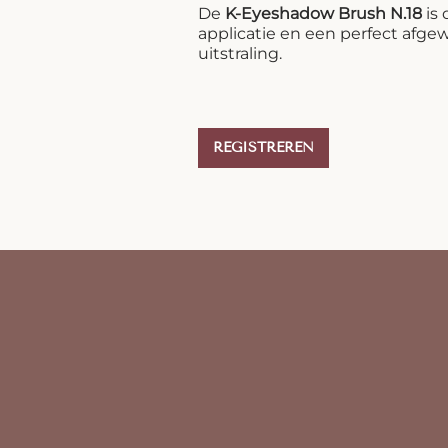
De
K-Eyeshadow Brush N.18
is 
applicatie en een perfect afg
uitstraling.
REGISTREREN