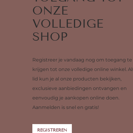
ONZE
VOLLEDIGE
SHOP
Registreer je vandaag nog om toegang te
krijgen tot onze volledige online winkel. Al
lid kun je al onze producten bekijken,
exclusieve aanbiedingen ontvangen en
eenvoudig je aankopen online doen.
Aanmelden is snel en gratis!
REGISTREREN