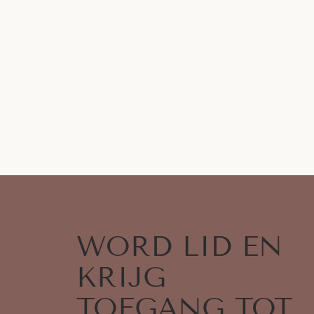
WORD LID EN
KRIJG
TOEGANG TOT