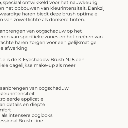
e
, speciaal ontwikkeld voor het nauwkeurig
 het opbouwen van kleurintensiteit. Dankzij
aardige haren biedt deze brush optimale
 van zowel lichte als donkere tinten.
t aanbrengen van oogschaduw op het
ren van specifieke zones en het creëren van
 zachte haren zorgen voor een gelijkmatige
le afwerking.
isie is de K-Eyeshadow Brush N.18 een
iele dagelijkse make-up als meer
et aanbrengen van oogschaduw
leurintensiteit
roleerde applicatie
an details en diepte
mfort
 als intensere ooglooks
essional Brush Line