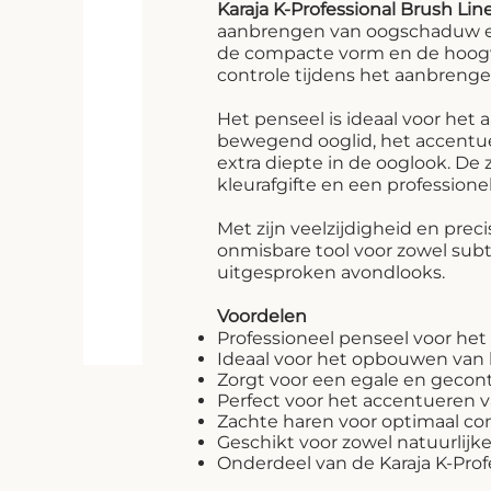
Karaja K-Professional Brush Lin
aanbrengen van oogschaduw en
de compacte vorm en de hoogw
controle tijdens het aanbrengen
Het penseel is ideaal voor he
bewegend ooglid, het accentue
extra diepte in de ooglook. De
kleurafgifte en een professione
Met zijn veelzijdigheid en prec
onmisbare tool voor zowel subt
uitgesproken avondlooks.
Voordelen
Professioneel penseel voor h
Ideaal voor het opbouwen van k
Zorgt voor een egale en gecont
Perfect voor het accentueren v
Zachte haren voor optimaal co
Geschikt voor zowel natuurlijke
Onderdeel van de Karaja K-Prof