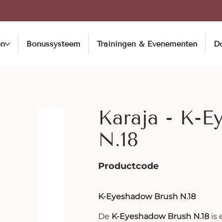
en
Bonussysteem
Trainingen & Evenementen
D
Karaja - K-E
N.18
Productcode
K-Eyeshadow Brush N.18
De
K-Eyeshadow Brush N.18
is 