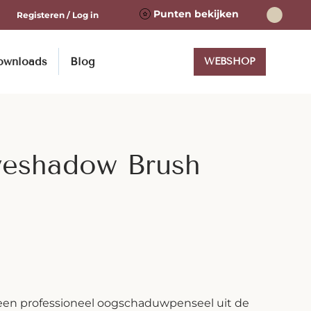
Punten bekijken
Registeren / Log in
ownloads
Blog
WEBSHOP
yeshadow Brush
een professioneel oogschaduwpenseel uit de