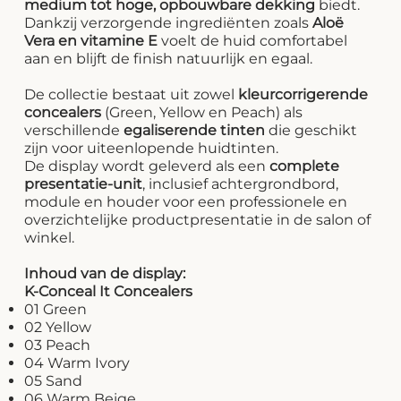
medium tot hoge, opbouwbare dekking
biedt.
Dankzij verzorgende ingrediënten zoals
Aloë
Vera en vitamine E
voelt de huid comfortabel
aan en blijft de finish natuurlijk en egaal.
De collectie bestaat uit zowel
kleurcorrigerende
concealers
(Green, Yellow en Peach) als
verschillende
egaliserende tinten
die geschikt
zijn voor uiteenlopende huidtinten.
De display wordt geleverd als een
complete
presentatie-unit
, inclusief achtergrondbord,
module en houder voor een professionele en
overzichtelijke productpresentatie in de salon of
winkel.
Inhoud van de display:
K-Conceal It Concealers
01 Green
02 Yellow
03 Peach
04 Warm Ivory
05 Sand
06 Warm Beige