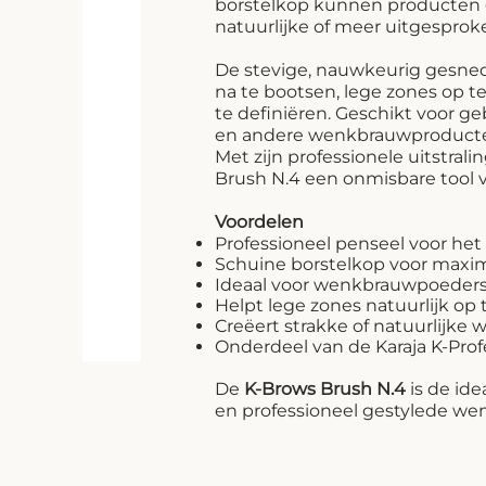
borstelkop kunnen producten 
natuurlijke of meer uitgespro
De stevige, nauwkeurig gesne
na te bootsen, lege zones op 
te definiëren. Geschikt voor 
en andere wenkbrauwproduct
Met zijn professionele uitstra
Brush N.4 een onmisbare tool 
Voordelen
Professioneel penseel voor h
Schuine borstelkop voor maxim
Ideaal voor wenkbrauwpoeders
Helpt lege zones natuurlijk op 
Creëert strakke of natuurlijke
Onderdeel van de Karaja K-Prof
De
K-Brows Brush N.4
is de ide
en professioneel gestylede w