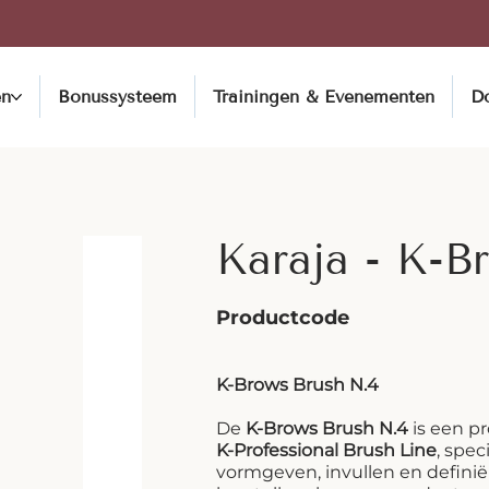
en
Bonussysteem
Trainingen & Evenementen
D
Karaja - K-B
Productcode
K-Brows Brush N.4
De
K-Brows Brush N.4
is een p
K-Professional Brush Line
, spe
vormgeven, invullen en defini