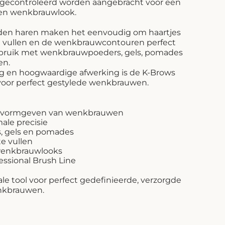
gecontroleerd worden aangebracht voor een
ken wenkbrauwlook.
den haren maken het eenvoudig om haartjes
te vullen en de wenkbrauwcontouren perfect
gebruik met wenkbrauwpoeders, gels, pomades
en.
ling en hoogwaardige afwerking is de K-Brows
voor perfect gestylede wenkbrauwen.
et vormgeven van wenkbrauwen
ale precisie
, gels en pomades
te vullen
 wenkbrauwlooks
essional Brush Line
ale tool voor perfect gedefinieerde, verzorgde
enkbrauwen.