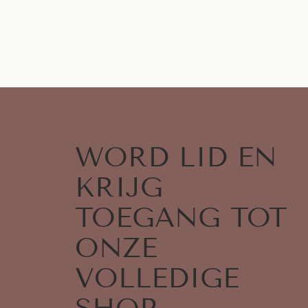
WORD LID EN
KRIJG
TOEGANG TOT
ONZE
VOLLEDIGE