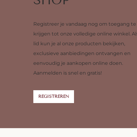
SHOP
Registreer je vandaag nog om toegang te
krijgen tot onze volledige online winkel. Al
lid kun je al onze producten bekijken,
exclusieve aanbiedingen ontvangen en
eenvoudig je aankopen online doen.
Aanmelden is snel en gratis!
REGISTREREN