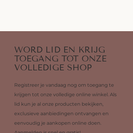
WORD LID EN KRIJG
TOEGANG TOT ONZE
VOLLEDIGE SHOP
Registreer je vandaag nog om toegang te
krijgen tot onze volledige online winkel. Als
lid kun je al onze producten bekijken,
exclusieve aanbiedingen ontvangen en
eenvoudig je aankopen online doen.
Aanmelden is snel en gratis!