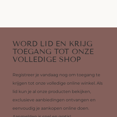
WORD LID EN KRIJG
TOEGANG TOT ONZE
VOLLEDIGE SHOP
Registreer je vandaag nog om toegang te
krijgen tot onze volledige online winkel. Als
lid kun je al onze producten bekijken,
exclusieve aanbiedingen ontvangen en
eenvoudig je aankopen online doen.
Aanmelden is snel en gratis!