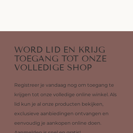
WORD LID EN KRIJG
TOEGANG TOT ONZE
VOLLEDIGE SHOP
Registreer je vandaag nog om toegang te
krijgen tot onze volledige online winkel. Als
lid kun je al onze producten bekijken,
exclusieve aanbiedingen ontvangen en
eenvoudig je aankopen online doen.
Aanmelden is snel en gratis!