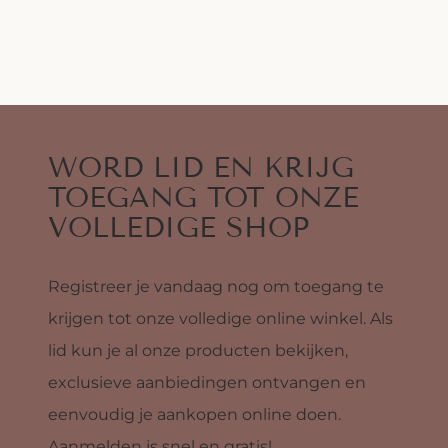
WORD LID EN KRIJG
TOEGANG TOT ONZE
VOLLEDIGE SHOP
Registreer je vandaag nog om toegang te
krijgen tot onze volledige online winkel. Als
lid kun je al onze producten bekijken,
exclusieve aanbiedingen ontvangen en
eenvoudig je aankopen online doen.
Aanmelden is snel en gratis!