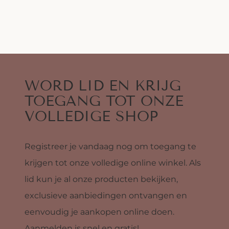
WORD LID EN KRIJG
TOEGANG TOT ONZE
VOLLEDIGE SHOP
Registreer je vandaag nog om toegang te
krijgen tot onze volledige online winkel. Als
lid kun je al onze producten bekijken,
exclusieve aanbiedingen ontvangen en
eenvoudig je aankopen online doen.
Aanmelden is snel en gratis!