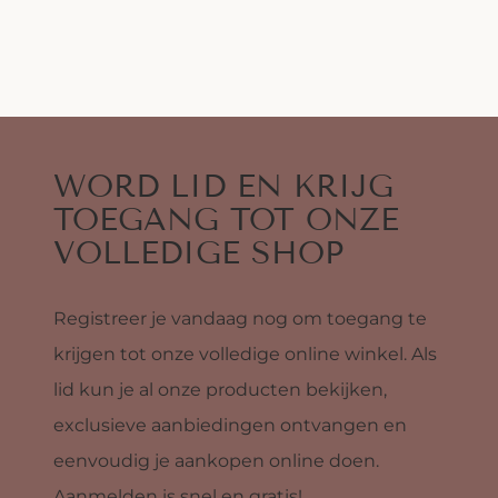
WORD LID EN KRIJG
TOEGANG TOT ONZE
VOLLEDIGE SHOP
Registreer je vandaag nog om toegang te
krijgen tot onze volledige online winkel. Als
lid kun je al onze producten bekijken,
exclusieve aanbiedingen ontvangen en
eenvoudig je aankopen online doen.
Aanmelden is snel en gratis!