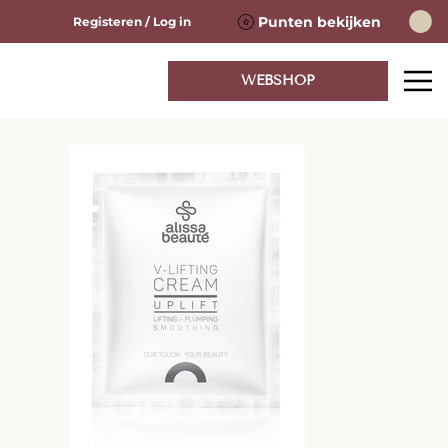
Punten bekijken
Registeren / Log in
WEBSHOP