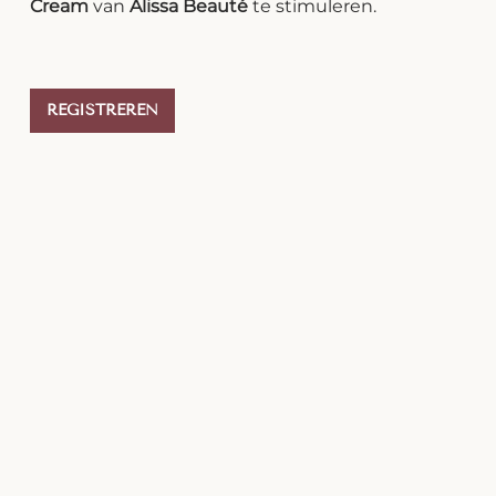
Cream
van
Alissa Beauté
te stimuleren.
REGISTREREN