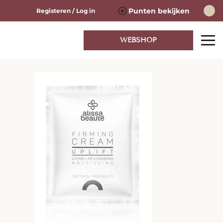
Punten bekijken
Registeren / Log in
WEBSHOP