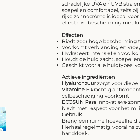
schadelijke UVA en UVB strale
soepel en comfortabel, zelfs bi
rijke zonnecrème is ideaal voor
effectieve bescherming met lu
Effecten
Biedt zeer hoge bescherming 
Voorkomt verbranding en vroeg
Hydrateert intensief en voork
Houdt de huid zacht, soepel 
Geschikt voor alle huidtypes, v
Actieve ingrediënten
Hyaluronzuur
zorgt voor diepe 
Vitamine E
krachtig antioxidant
celbeschadiging voorkomt
ECOSUN Pass
innovatieve zonn
biedt met respect voor het mil
Gebruik
Breng een ruime hoeveelheid aa
Herhaal regelmatig, vooral na
handdoek.