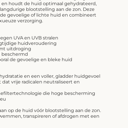
n en houdt de huid optimaal gehydrateerd,
j langdurige blootstelling aan de zon. Deze
 de gevoelige of lichte huid en combineert
xueuze verzorging.
tegen UVA en UVB stralen
tijdige huidveroudering
omt uitdroging
en beschermd
ooral de gevoelige en bleke huid
hydratatie en een voller, gladder huidgevoel
 dat vrije radicalen neutraliseert en
efiltertechnologie die hoge bescherming
ieu
n op de huid vóór blootstelling aan de zon.
 zwemmen, transpireren of afdrogen met een