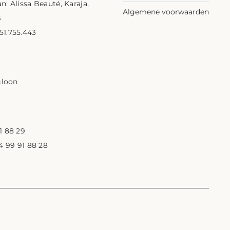
n: Alissa Beauté, Karaja,
Algemene voorwaarden
S
1.755.443
1
gloon
1 88 29
 4 99 91 88 28