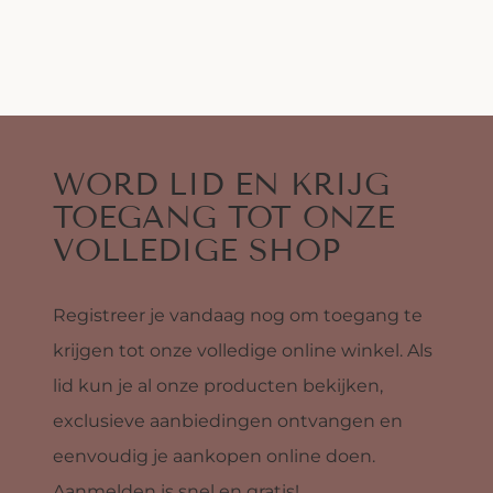
WORD LID EN KRIJG
TOEGANG TOT ONZE
VOLLEDIGE SHOP
Registreer je vandaag nog om toegang te
krijgen tot onze volledige online winkel. Als
lid kun je al onze producten bekijken,
exclusieve aanbiedingen ontvangen en
eenvoudig je aankopen online doen.
Aanmelden is snel en gratis!