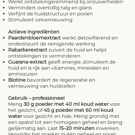
Werkt ontstekingsremmend bij onzuiverheden
Vermindert overtollig talg en glans
Verfijnt de huidstructuur en poriën
Stimuleert celvernieuwing
Actieve ingrediënten
Paardenbloemextract
werkt detoxifiërend en
ondersteunt de reinigende werking
Rabarberextract
zuivert de huid en helpt
ontstekingen te verminderen
Guarana-extract
geeft energie, stimuleert de
huid en is rijk aan vitamines, mineralen en
aminozuren
Biotine
bevordert de regeneratie en
vernieuwing van huidcellen
Gebruik – professioneel
Meng
30 g poeder met 40 ml koud water
voor
het gezicht, of
45 g poeder met 60 ml koud
water
voor gezicht en hals. Meng grondig met
een spatel tot een homogeen geheel en breng
gelijkmatig aan. Laat
15–20 minuten
inwerken.
Verwijder het masker in één geheel en spoel