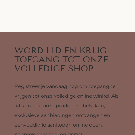
WORD LID EN KRIJG
TOEGANG TOT ONZE
VOLLEDIGE SHOP
Registreer je vandaag nog om toegang te
krijgen tot onze volledige online winkel. Als
lid kun je al onze producten bekijken,
exclusieve aanbiedingen ontvangen en
eenvoudig je aankopen online doen.
Aanmelden is snel en gratis!