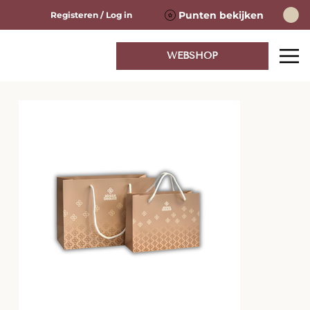
Punten bekijken
Registeren / Log in
WEBSHOP