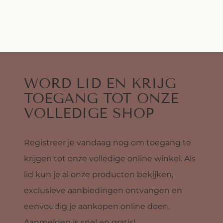
WORD LID EN KRIJG
TOEGANG TOT ONZE
VOLLEDIGE SHOP
Registreer je vandaag nog om toegang te
krijgen tot onze volledige online winkel. Als
lid kun je al onze producten bekijken,
exclusieve aanbiedingen ontvangen en
eenvoudig je aankopen online doen.
Aanmelden is snel en gratis!