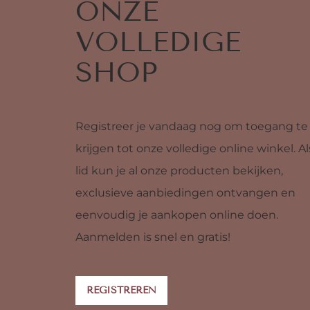
ONZE
VOLLEDIGE
SHOP
Registreer je vandaag nog om toegang te
krijgen tot onze volledige online winkel. Al
lid kun je al onze producten bekijken,
exclusieve aanbiedingen ontvangen en
eenvoudig je aankopen online doen.
Aanmelden is snel en gratis!
REGISTREREN