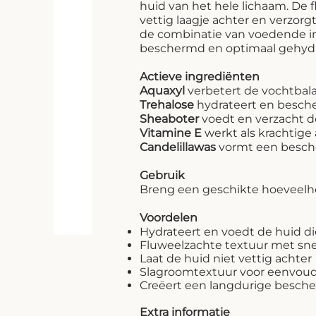
huid van het hele lichaam. De f
vettig laagje achter en verzorg
de combinatie van voedende i
beschermd en optimaal gehydrat
Actieve ingrediënten
Aquaxyl
verbetert de vochtbal
Trehalose
hydrateert en besch
Sheaboter
voedt en verzacht d
Vitamine E
werkt als krachtige
Candelillawas
vormt een besche
Gebruik
Breng een geschikte hoeveelhei
Voordelen
Hydrateert en voedt de huid d
Fluweelzachte textuur met sne
Laat de huid niet vettig achter
Slagroomtextuur voor eenvou
Creëert een langdurige besc
Extra informatie