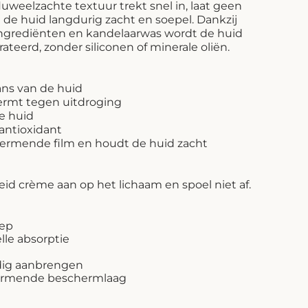
luweelzachte textuur trekt snel in, laat geen
t de huid langdurig zacht en soepel. Dankzij
ngrediënten en kandelaarwas wordt de huid
eerd, zonder siliconen of minerale oliën.
ans van de huid
ermt tegen uitdroging
e huid
 antioxidant
rmende film en houdt de huid zacht
d crème aan op het lichaam en spoel niet af.
iep
lle absorptie
dig aanbrengen
hermende beschermlaag