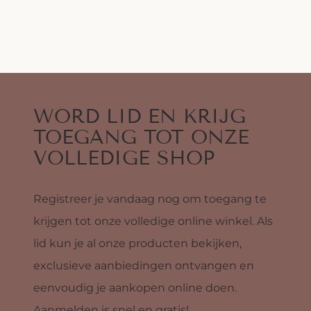
WORD LID EN KRIJG
TOEGANG TOT ONZE
VOLLEDIGE SHOP
Registreer je vandaag nog om toegang te
krijgen tot onze volledige online winkel. Als
lid kun je al onze producten bekijken,
exclusieve aanbiedingen ontvangen en
eenvoudig je aankopen online doen.
Aanmelden is snel en gratis!