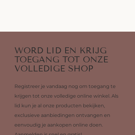
WORD LID EN KRIJG
TOEGANG TOT ONZE
VOLLEDIGE SHOP
Registreer je vandaag nog om toegang te
krijgen tot onze volledige online winkel. Als
lid kun je al onze producten bekijken,
exclusieve aanbiedingen ontvangen en
eenvoudig je aankopen online doen.
Aanmelden is snel en gratis!