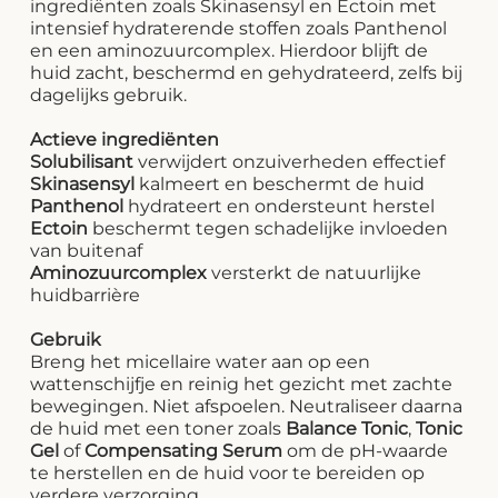
ingrediënten zoals Skinasensyl en Ectoin met
intensief hydraterende stoffen zoals Panthenol
en een aminozuurcomplex. Hierdoor blijft de
huid zacht, beschermd en gehydrateerd, zelfs bij
dagelijks gebruik.
Actieve ingrediënten
Solubilisant
verwijdert onzuiverheden effectief
Skinasensyl
kalmeert en beschermt de huid
Panthenol
hydrateert en ondersteunt herstel
Ectoin
beschermt tegen schadelijke invloeden
van buitenaf
Aminozuurcomplex
versterkt de natuurlijke
huidbarrière
Gebruik
Breng het micellaire water aan op een
wattenschijfje en reinig het gezicht met zachte
bewegingen. Niet afspoelen. Neutraliseer daarna
de huid met een toner zoals
Balance Tonic
,
Tonic
Gel
of
Compensating Serum
om de pH-waarde
te herstellen en de huid voor te bereiden op
verdere verzorging.