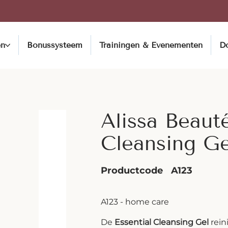
en
Bonussysteem
Trainingen & Evenementen
D
Alissa Beauté
Cleansing Ge
Productcode
A123
A123 - home care
De
Essential Cleansing Gel
rein