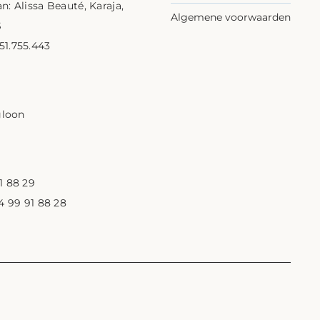
n: Alissa Beauté, Karaja,
Algemene voorwaarden
S
1.755.443
1
gloon
1 88 29
 4 99 91 88 28