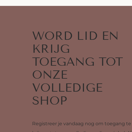
WORD LID EN
KRIJG
TOEGANG TOT
ONZE
VOLLEDIGE
SHOP
Registreer je vandaag nog om toegang te