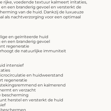
rijke, voedende textuur kalmeert irritaties,
 en een branderig gevoel en versterkt de
cherming van de huid. Dankzij de luxueuze
aal als nachtverzorging voor een optimaal
ige en geïrriteerde huid
 en een branderig gevoel
unt regeneratie
erhoogt de natuurlijke immuniteit
id intensief
taties
crocirculatie en huidweerstand
rt regeneratie
ntstekingsremmend en kalmerend
chermt en verzacht
ve bescherming
nt herstel en versterkt de huid
ief
n beschermen