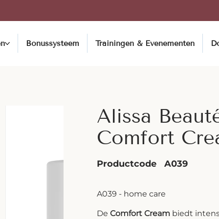
en
Bonussysteem
Trainingen & Evenementen
D
Alissa Beaut
Comfort Cre
Productcode
A039
A039 - home care
De
Comfort Cream
biedt inten