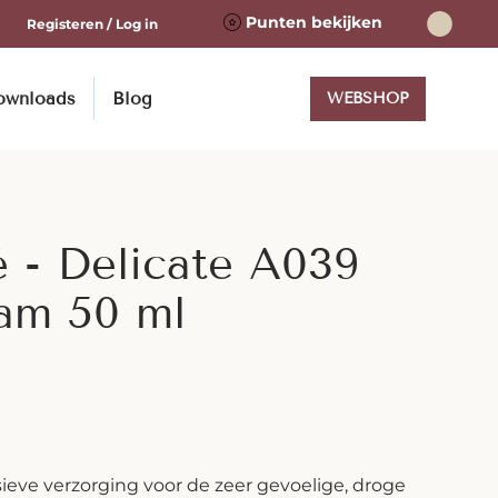
Punten bekijken
Registeren / Log in
ownloads
Blog
WEBSHOP
é - Delicate A039
am 50 ml
sieve verzorging voor de zeer gevoelige, droge