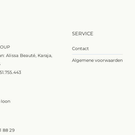
SERVICE
ROUP
Contact
n: Alissa Beauté, Karaja,
Algemene voorwaarden
S
1.755.443
1
gloon
1 88 29