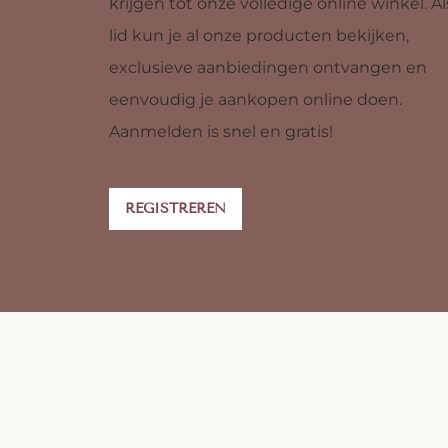
krijgen tot onze volledige online winkel. Al
lid kun je al onze producten bekijken,
exclusieve aanbiedingen ontvangen en
eenvoudig je aankopen online doen.
Aanmelden is snel en gratis!
REGISTREREN