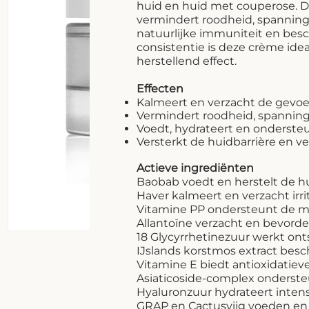
huid en huid met couperose. De 
vermindert roodheid, spanning
natuurlijke immuniteit en bes
consistentie is deze crème ide
herstellend effect.
Effecten
Kalmeert en verzacht de gevoel
Vermindert roodheid, spanning
Voedt, hydrateert en onderste
Versterkt de huidbarrière en v
Actieve ingrediënten
Baobab voedt en herstelt de hu
Haver kalmeert en verzacht irri
Vitamine PP ondersteunt de mi
Allantoïne verzacht en bevorde
18 Glycyrrhetinezuur werkt o
IJslands korstmos extract bes
Vitamine E biedt antioxidatie
Asiaticoside-complex ondersteu
Hyaluronzuur hydrateert intens
GRAP en Cactusvijg voeden e