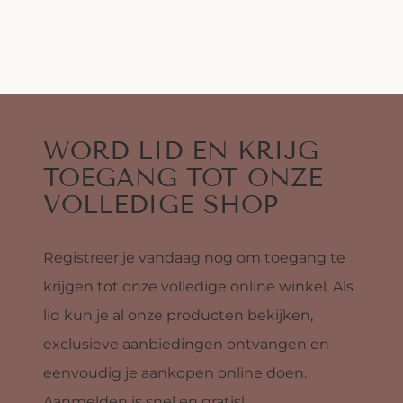
WORD LID EN KRIJG
TOEGANG TOT ONZE
VOLLEDIGE SHOP
Registreer je vandaag nog om toegang te
krijgen tot onze volledige online winkel. Als
lid kun je al onze producten bekijken,
exclusieve aanbiedingen ontvangen en
eenvoudig je aankopen online doen.
Aanmelden is snel en gratis!