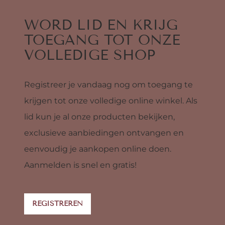
WORD LID EN KRIJG
TOEGANG TOT ONZE
VOLLEDIGE SHOP
Registreer je vandaag nog om toegang te
krijgen tot onze volledige online winkel. Als
lid kun je al onze producten bekijken,
exclusieve aanbiedingen ontvangen en
eenvoudig je aankopen online doen.
Aanmelden is snel en gratis!
REGISTREREN