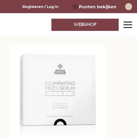
Punten bekijken
Registeren / Log in
WEBSHOP