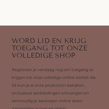
WORD LID EN KRIJG
TOEGANG TOT ONZE
VOLLEDIGE SHOP
Registreer je vandaag nog om toegang te
krijgen tot onze volledige online winkel. Als
lid kun je al onze producten bekijken,
exclusieve aanbiedingen ontvangen en
eenvoudig je aankopen online doen.
Aanmelden is snel en gratis!