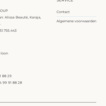
SERVICE
ROUP
Contact
n: Alissa Beauté, Karaja,
Algemene voorwaarden
S
1.755.443
1
gloon
1 88 29
 4 99 91 88 28