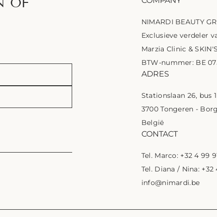
N OF
COMPANY
NIMARDI BEAUTY G
Exclusieve verdeler va
Marzia Clinic & SKIN'
BTW-nummer: BE 075
ADRES
Stationslaan 26, bus 
3700 Tongeren - Bor
België
CONTACT
Tel. Marco: +32 4 99 9
Tel. Diana / Nina: +32
info@nimardi.be