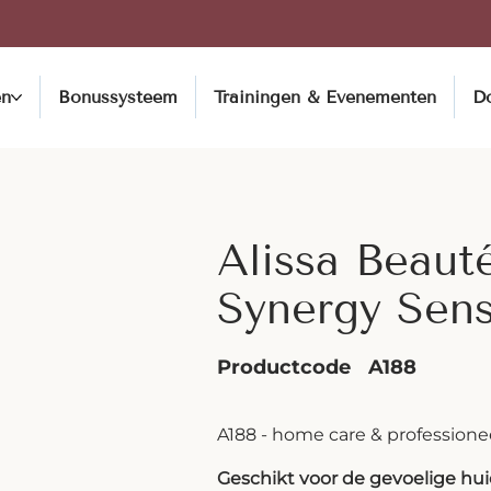
en
Bonussysteem
Trainingen & Evenementen
D
Alissa Beaut
Synergy Sens
Productcode
A188
A188 - home care & professione
Geschikt voor de gevoelige hu