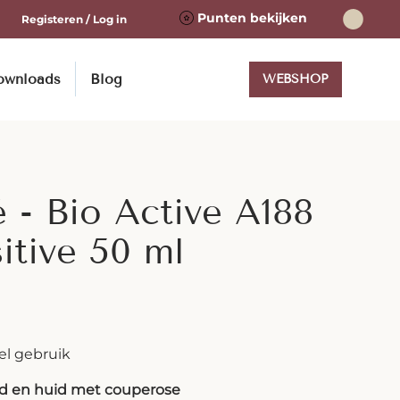
Punten bekijken
Registeren / Log in
ownloads
Blog
WEBSHOP
é - Bio Active A188
itive 50 ml
el gebruik
id en huid met couperose