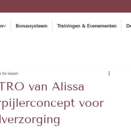
en
Bonussysteem
Trainingen & Evenementen
D
 te lezen
O van Alissa
pijlerconcept voor
dverzorging