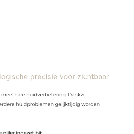
gische precisie voor zichtbaar 
 meetbare huidverbetering. Dankzij 
dere huidproblemen gelijktijdig worden 
pijler ingezet bij: