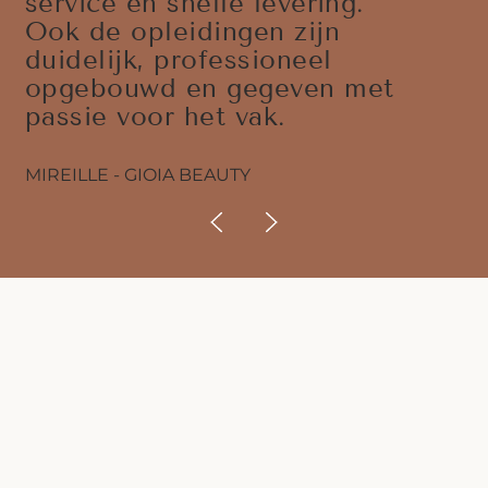
service en snelle levering.
Ook de opleidingen zijn
duidelijk, professioneel
opgebouwd en gegeven met
passie voor het vak.
MIREILLE - GIOIA BEAUTY