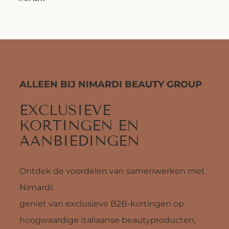
ALLEEN BIJ NIMARDI BEAUTY GROUP
EXCLUSIEVE
KORTINGEN EN
AANBIEDINGEN
Ontdek de voordelen van samenwerken met
Nimardi:
geniet van exclusieve B2B-kortingen op
hoogwaardige Italiaanse beautyproducten,