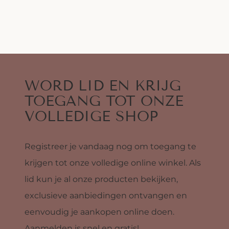
WORD LID EN KRIJG
TOEGANG TOT ONZE
VOLLEDIGE SHOP
Registreer je vandaag nog om toegang te
krijgen tot onze volledige online winkel. Als
lid kun je al onze producten bekijken,
exclusieve aanbiedingen ontvangen en
eenvoudig je aankopen online doen.
Aanmelden is snel en gratis!